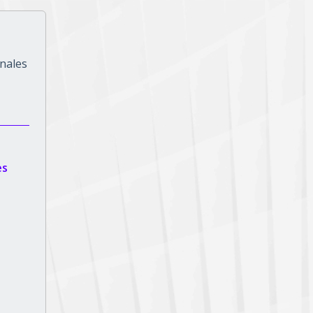
onales
es