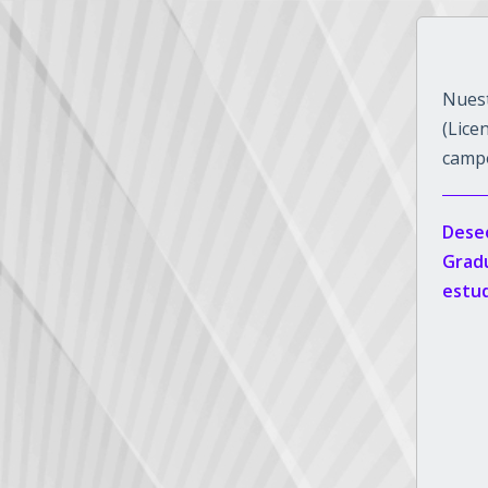
Nuest
(Lice
campo
Deseo
Gradu
estud