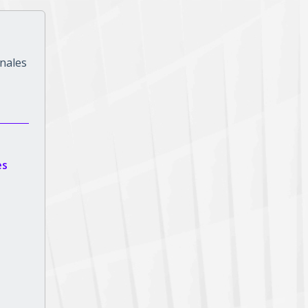
onales
es