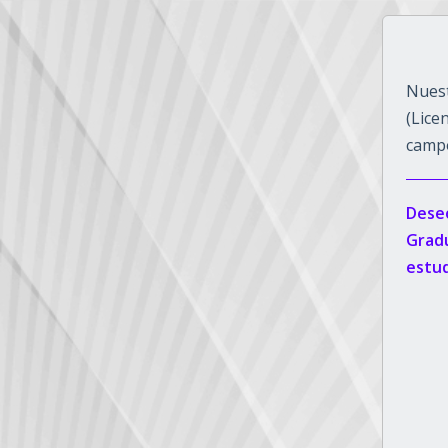
Nuest
(Lice
campo
Deseo
Gradu
estud