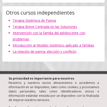
Otros cursos independientes
Terapia Sistémica de Pareja
Terapia Breve Centrada en las Soluciones
Intervención con la familia del adolescente con
problemas
Introducción al Modelo Sistémico aplicado a familias
La relación de pareja: elección y conflicto
® KINE Centro de Terapia Familiar y de Pareja • Barcelona
Su privacidad es importante para nosotros
(España)
Nosotros y nuestros socios almacenamos o accedemos a
Luis Santiago Almazán • Psicólogo Colegiado nº 806
información en un dispositivo, tales como cookies, y procesamos
datos personales, tales como identificadores únicos e
© Copyright 2006
información estándar enviada por un dispositivo con la finalizada
Aviso Legal
de mejorar nuestros servicios.
Política de Privacidad