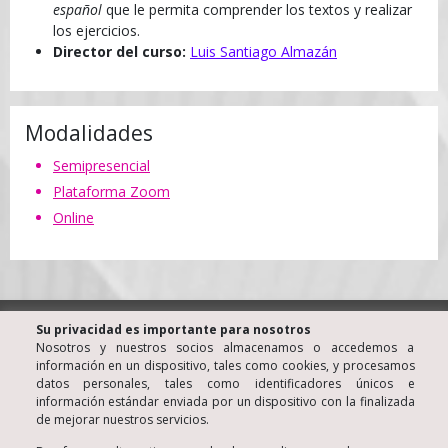
español
que le permita comprender los textos y realizar
los ejercicios.
Director del curso:
Luis Santiago Almazán
Modalidades
Semipresencial
Plataforma Zoom
Online
® KINE Centro de Terapia Familiar y de Pareja • Barcelona
Su privacidad es importante para nosotros
(España)
Nosotros y nuestros socios almacenamos o accedemos a
información en un dispositivo, tales como cookies, y procesamos
Luis Santiago Almazán • Psicólogo Colegiado nº 806
datos personales, tales como identificadores únicos e
© Copyright 2006
información estándar enviada por un dispositivo con la finalizada
Aviso Legal
de mejorar nuestros servicios.
Política de Privacidad