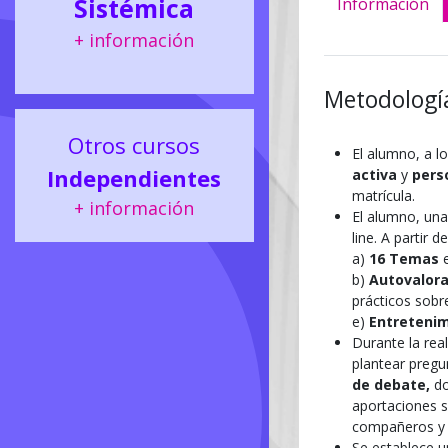
Sistémica
Información
+ información
Metodologí
Otros cursos
El alumno, a l
Independientes
activa
y
pers
matrícula.
+ información
El alumno, una
line. A partir
a)
16 Temas
e
b)
Autovalor
prácticos sobre
e)
Entreteni
Durante la rea
plantear pregu
de debate,
do
aportaciones s
compañeros y
Se establece 