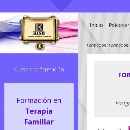
Inicio
Psicoter
Formación
Formación e
Cursos de formación
FOR
Formación en
Postg
Terapia
Familiar