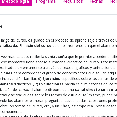
Metodología
Programa
Requisitos
Fechas
No
a
o largo del curso, es guiado en el proceso de aprendizaje a través de
onalizada.
El
inicio del curso
es en el momento en que el alumno h
 vez matriculado, recibe la
contraseña
que le permite acceder al si
 de ese momento tiene acceso al material didáctico del curso. Este ma
xplicados extensamente a través de textos, gráficos y animaciones;
aciones
para comprobar el grado de conocimientos que se van adqui
 intervención familiar; d)
Ejercicios
específicos sobre los temas de e
mientos
didácticos; y f)
Evaluaciones
parciales eliminatorias de los
lización del curso, el alumno dispone de una
canal directo con su 
ntas y aclarar dudas sobre los temas de estudio. Así mismo, puede pa
nde los alumnos plantean preguntas, casos, dudas, cuestiones profe
obre los temas del curso, etc., y un
Chat,
a tiempo real, por si desea
 compañeras.
un
Calendario de fechas
para la entrega de los ejercicios prácticos y