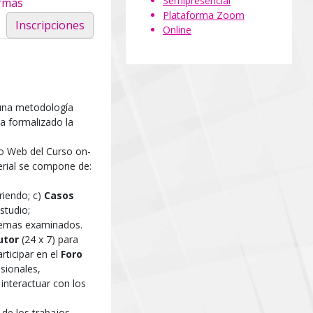
Semipresencial
rmas
Plataforma Zoom
Inscripciones
Online
 una metodología
a formalizado la
tio Web del Curso on-
terial se compone de:
riendo; c)
Casos
studio;
 temas examinados.
tutor
(24 x 7) para
rticipar en el
Foro
sionales,
 interactuar con los
 de los trabajos