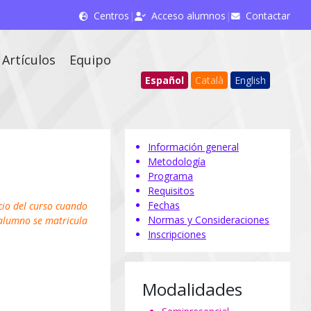
Centros
|
Acceso alumnos
|
Contactar
Artículos
Equipo
Español
Català
English
Información general
Metodología
Programa
Requisitos
Fechas
icio del curso cuando
Normas y Consideraciones
 alumno se matricula
Inscripciones
Modalidades