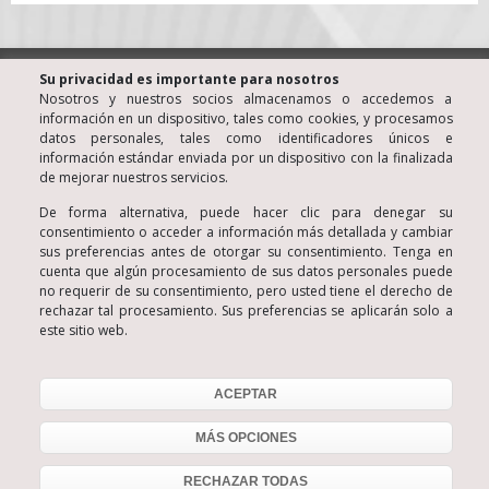
® KINE Centro de Terapia Familiar y de Pareja • Barcelona
Su privacidad es importante para nosotros
(España)
Nosotros y nuestros socios almacenamos o accedemos a
información en un dispositivo, tales como cookies, y procesamos
Luis Santiago Almazán • Psicólogo Colegiado nº 806
datos personales, tales como identificadores únicos e
© Copyright 2006
información estándar enviada por un dispositivo con la finalizada
Aviso Legal
de mejorar nuestros servicios.
Política de Privacidad
De forma alternativa, puede hacer clic para denegar su
consentimiento o acceder a información más detallada y cambiar
Política de Cookies
sus preferencias antes de otorgar su consentimiento. Tenga en
Condiciones de contratación
cuenta que algún procesamiento de sus datos personales puede
no requerir de su consentimiento, pero usted tiene el derecho de
Política de Redes Sociales
rechazar tal procesamiento. Sus preferencias se aplicarán solo a
este sitio web.
Contactar
C/ Les Carolines, 13 - 08012 Barcelona
ACEPTAR
Tel. 934153495
MÁS OPCIONES
RECHAZAR TODAS