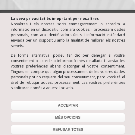
® KINE Centre de Teràpia Familiar y de Parella • Barcelona
La seva privacitat és imoprtant per nosaltres
(Espanya)
Nosaltres i els nostres socis emmagatzemem o accedim a
informació en un dispositiu, com ara cookies, i processem dades
Luis Santiago Almazán • Psicòleg Col·legiat nº 806
personals, com ara identificadors únics i informació estàndard
© Copyright 2006
enviada per un dispositiu amb la finalitat de millorar els nostres
Avís Legal
serveis.
Política de Privacitat
De forma alternativa, podeu fer clic per denegar el vostre
consentiment o accedir a informació més detallada i canviar les
Política de Cookies
vostres preferències abans d'atorgar el vostre consentiment.
Condicions de contractació
Tingueu en compte que algun processament de les vostres dades
personals pot no requerir del seu consentiment, però vostè té el
Política de Xarxes Socials
dret de rebutjar aquest processament. Les vostres preferències
s'aplicaran només a aquest lloc web.
Contactar
C/ Les Carolines, 13 - 08012 Barcelona
ACCEPTAR
Tel. 934153495
MÉS OPCIONS
REFUSAR TOTES
934 153 495