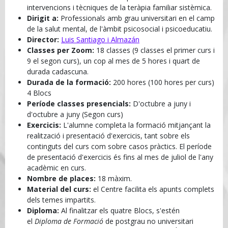
intervencions i tècniques de la teràpia familiar sistèmica.
Dirigit a:
Professionals amb grau universitari en el camp
de la salut mental, de l'àmbit psicosocial i psicoeducatiu.
Director:
Luis Santiago i Almazán
Classes per Zoom:
18 classes (9 classes el primer curs i
9 el segon curs), un cop al mes de 5 hores i quart de
durada cadascuna.
Durada de la formació:
200 hores (100 hores per curs)
4 Blocs
Període classes presencials:
D'octubre a juny i
d'octubre a juny (Segon curs)
Exercicis:
L'alumne completa la formació mitjançant la
realització i presentació d'exercicis, tant sobre els
continguts del curs com sobre casos pràctics. El període
de presentació d'exercicis és fins al mes de juliol de l'any
acadèmic en curs.
Nombre de places:
18 màxim.
Material del curs:
el Centre facilita els apunts complets
dels temes impartits.
Diploma:
Al finalitzar els quatre Blocs, s'estén
el
Diploma de Formació
de postgrau no universitari